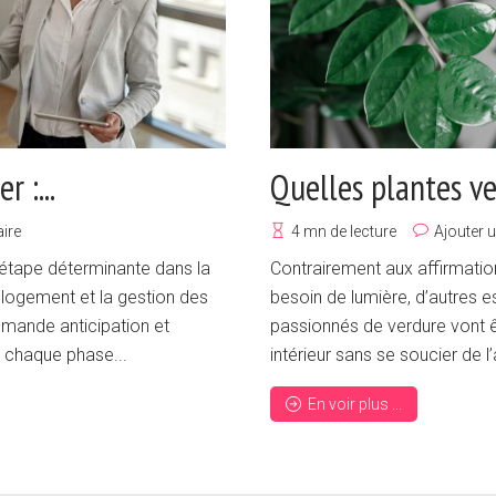
 :...
Quelles plantes ver
ire
4 mn de lecture
Ajouter 
étape déterminante dans la
Contrairement aux affirmation
e logement et la gestion des
besoin de lumière, d’autres 
emande anticipation et
passionnés de verdure vont ê
chaque phase...
intérieur sans se soucier de l
En voir plus ...